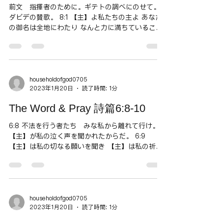
前文 指揮者のために。ギテトの調べにのせて。
ダビデの賛歌。 8:1 【主】よ私たちの主よ あなた
の御名は全地にわたり なんと力に満ちていること
でしょう。 あなたのご威光は天でたたえられてい
ます。 ギテトというのは、ガテ地方から伝わった
楽器またはメロディを指していると、また、...
householdofgod0705
2023年1月20日
読了時間: 1分
The Word & Pray 詩篇6:8-10
6:8 不法を行う者たち みな私から離れて行け。
【主】が私の泣く声を聞かれたからだ。 6:9
【主】は私の切なる願いを聞き 【主】は私の祈り
を受け入れられる。 6:10 私の敵がみな恥を見 ひ
どく恐れおののきますように。 彼らが退き恥を見
ますように。瞬く間に。...
householdofgod0705
2023年1月20日
読了時間: 1分