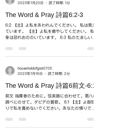
2023年1月20日
読了時間: 1分
The Word & Pray 詩篇6:2-3
6:2 【主】よ私をあわれんでください。 私は衰え
ています。 【主】よ私を癒やしてください。 私の
骨は恐れおののいています。 6:3 私のたましいは
ひどく恐れおののいています。 【主】よあなたは
いつまで──。 良心の呵責は、時に、ひどい恐れ
をもたらす。骨（からだ）もたましい...
householdofgod0705
2023年1月16日
読了時間: 2分
The Word & Pray 詩篇6前文-6:1
前文 指揮者のために。弦楽器に合わせて。第八の
調べにのせて。ダビデの賛歌。 6:1 【主】よ御怒
りで私を責めないでください。あなたの憤りで私
を懲らしめないでください。 詩篇６篇は、７つの
悔い改めの詩篇（6,,32,38,51,102,130,143)として
知られ、ユダヤ人た...