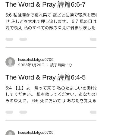
The Word & Pray 詩篇6:6-7
6:6 私は嘆きで疲れ果て 夜ごとに涙で寝床を漂わ
せ ふしどを大水で押し流します。 6:7 私の目は苦
悶で衰え 私のすべての敵のゆえに弱まりました。
良心の呵責が迫ると、落ち込みと疲労がいっぱい
になり、自分ではどうにもできなくなる。また、
ダビデは敵を見ると燃えるタイプなのだ...
householdofgod0705
2023年1月20日
読了時間: 1分
The Word & Pray 詩篇6:4-5
6:4 【主】よ 帰って来て 私のたましいを助け出
してください。 私を救ってください。あなたの恵
みのゆえに。 6:5 死においては あなたを覚えるこ
とはありません。 よみにおいては だれがあなたを
ほめたたえるでしょう。 ダビデは、良心の呵責、
罪の苦しみから解放されるのは、た...
householdofgod0705