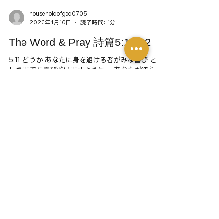
householdofgod0705
2023年1月16日
読了時間: 1分
The Word & Pray 詩篇5:11-12
5:11 どうか あなたに身を避ける者がみな喜び とこ
しえまでも喜び歌いますように。 あなたが彼らを
かばってくださり 御名を愛する者たちがあなたを
誇りますように。 5:12 【主】よ まことにあなた
は正しい者を祝福し 大盾のようにいつくしみでお
おってくださいます。...
householdofgod0705
2023年1月16日
読了時間: 1分
The Word & Pray 詩篇5:8-10
5:8 【主】よ 私を待ち伏せている者がいますから
あなたの義によって私を導いてください。 私の前
にあなたの道をまっすぐにしてください。 5:9 彼
らの口には真実がなく 心にあるのは破壊です。 彼