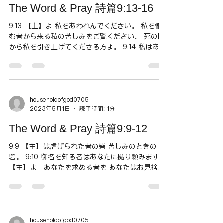
The Word & Pray 詩篇9:13-16
9:13 【主】よ 私をあわれんでください。 私を憎
む者から来る私の苦しみをご覧ください。 死の門
から私を引き上げてくださる方よ。 9:14 私はあな
たのすべての誉れを語り告げるため 娘シオンの城
門で あなたの救いに歓声をあげます。 9:15 国々
は自分で作った穴に陥り...
householdofgod0705
2023年5月1日
読了時間: 1分
The Word & Pray 詩篇9:9-12
9:9 【主】は虐げられた者の砦 苦しみのときの
砦。 9:10 御名を知る者はあなたに拠り頼みます。
【主】よ あなたを求める者を あなたはお見捨て
になりませんでした。 9:11 【主】にほめ歌を歌
え シオンに住まうその方に。 主のみわざを告げ
知らせよ 国々の民に。...
householdofgod0705