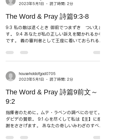
2023年5月1日
読了時間: 2分
The Word & Pray 詩篇9:3-8
9:3 私の敵は退くとき 御前でつまずき ついえま
す。 9:4 あなたが私の正しい訴えを聞かれるから
です。 義の審判者として王座に着いておられるか
らです。 9:5 あなたは国々を叱り 悪しき者を滅
ぼし 彼らの名をとこしえに消し去られました。
9:6 敵は絶え果てました。...
householdofgod0705
2023年5月1日
読了時間: 2分
The Word & Pray 詩篇9前文～
9:2
指揮者のために。ムテ・ラベンの調べにのせて。
ダビデの賛歌。 9:1 心を尽くして私は【主】に感
謝をささげます。 あなたの奇しいみわざのすべて
を語り告げます。 9:2 私はあなたを喜び誇りま
す。 いと高き方よ あなたの御名をほめ歌いま