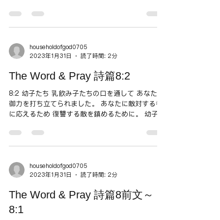
とはいったい何ものなのでしょう。 あなたが顧み
てくださるとは。 アポロ15号で月に着陸したジ
ム・アーウィンは、月面で「神の臨在...
householdofgod0705
2023年1月31日
読了時間: 2分
The Word & Pray 詩篇8:2
8:2 幼子たち 乳飲み子たちの口を通して あなたは
御力を打ち立てられました。 あなたに敵対する者
に応えるため 復讐する敵を鎮めるために。 幼子の
体力、能力、そして言語能力は全くと言っていい
ほど弱く、ましてや乳飲み子ならば無力に近いに
もかかわらず、神はこのような小さな者をも...
householdofgod0705
2023年1月31日
読了時間: 2分
The Word & Pray 詩篇8前文～
8:1