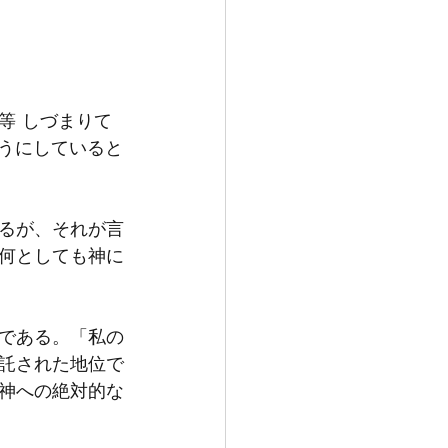
 しづまりて 
ようにしていると
るが、それが言
何としても神に
である。「私の
託された地位で
神への絶対的な