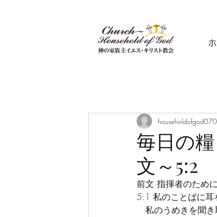
ホ
householdofgod07
毎日の糧 ―
文～5:2
前文 指揮者のため
5:1 私のことばに
　私のうめきを聞き