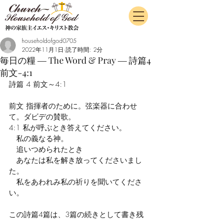
householdofgod0705
2022年11月1日
読了時間: 2分
毎日の糧 ― The Word & Pray ― 詩篇4
前文-4:1
詩篇 4 前文～4:1
前文 指揮者のために。弦楽器に合わせ
て。ダビデの賛歌。
4:1 私が呼ぶとき答えてください。
　私の義なる神。
　追いつめられたとき
　あなたは私を解き放ってくださいまし
た。
　私をあわれみ私の祈りを聞いてくださ
い。
この詩篇4篇は、3篇の続きとして書き残